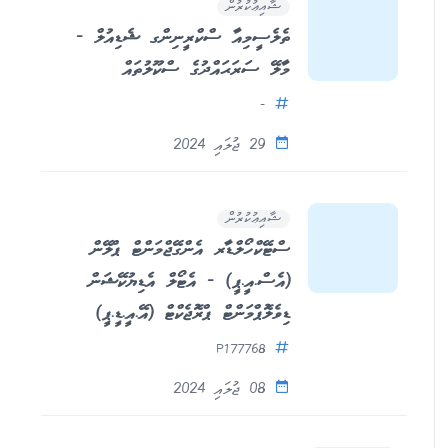
ޝާއިޢުކުރުން
ތެލެސީމިއާ ސްކްރީނިންގ ޝެޑިއުލް -
މާލޭ ސަރަޙައްދުގެ ސްކޫލުތައް
-
29 ޖުލައި 2024
ޝާއިޢުކުރުން
ސްޓޭކްހޯލްޑާރ އެންގޭޖްމަންޓް ޕްލޭން
(އެސް.އީ.ޕީ) - އެޓޯލް އެޑިޔުކޭޝަން
ޑިވެލޮޕްމަންޓް ޕްރޮޖެކްޓް (އޭ.އީ.ޑީ.ޕީ)
P177768
08 ޖުލައި 2024