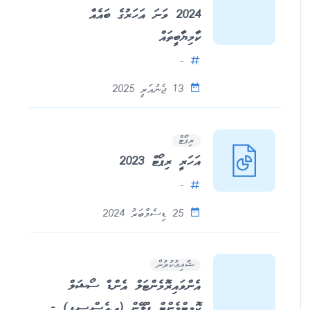
2024 ވަނަ އަހަރުގެ ބައެއް
ކާމިޔާބީތައް
-
13 ޖެނުއަރީ 2025
ރިޕޯޓް
އަހަރީ ރިޕޯޓް 2023
-
25 ޑިސެމްބަރު 2024
ޝާއިޢުކުރުން
އެންވައިރޮމެންޓަލް އެންޑް ސޯޝަލް
ކޮމިޓްމެންޓް ޕްލޭން (އީ.އެސް.ސީ.ޕީ) -