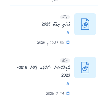
ރިޕޯޓް
އަހަރީ ރިޕޯޓް 2025
-
05 ފެބްރުއަރީ 2026
ރިޕޯޓް
އެޑިޔުކޭޝަން ސެކްޓަރ ޕްލޭން 2019-
2023
-
14 މޭ 2025