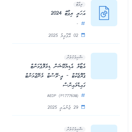
ރިޕޯޓް
އަހަރީ ރިޕޯޓް 2024
-
02 އޭޕްރީލު 2025
ޝާއިޢުކުރުން
އެޓޯލް އެޑިޔުކޭޝަން ޑިވެލޮޕްމަންޓް
ޕްރޮޖެކްޓް - އީ-ވޭސްޓް މެނޭޖްމަންޓް
ގައިޑްލައިންސް
AEDP (P1777638)
29 ޖެނުއަރީ 2025
ޝާއިޢުކުރުން