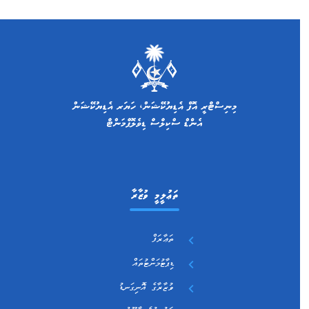
ތަޢުލީމީ ވުޒާރާ
ތަޢާރަފް
ޑިޕާޓުމަންޓުތައް
ވުޒާރާގެ އޮނިގަނޑު