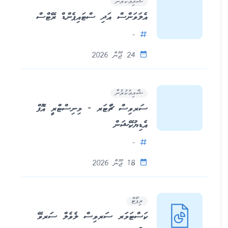
ޝާއިޢުކުރުން
އެލަވަންސް އަދި ސްޓައިޕެންޑް ރޭޓްސް
-
24 ޖޫން 2026
ޝާއިޢުކުރުން
ސަރވިސް ޗާޓަރ - މިނިސްޓްރީ އޮފް
އެޑިޔުކޭޝަން
-
18 ޖޫން 2026
ރިޕޯޓް
ކަސްޓަމަރ ސަރވިސް ލެވެލް ސަރވޭ