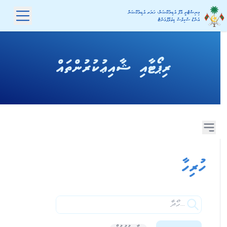
ރިޕޯޓާއި ޝާއިޢުކުރުންތައް
ހުރިހާ