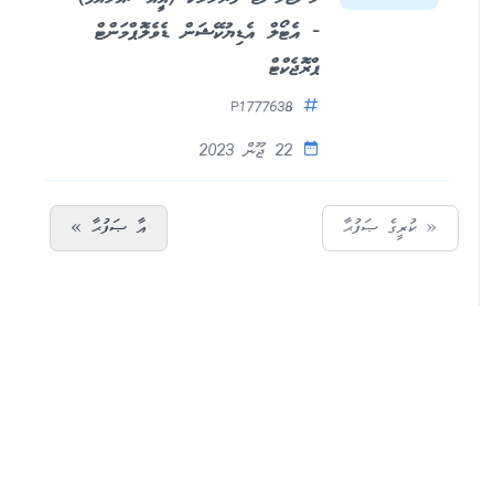
- އެޓޯލް އެޑިޔުކޭޝަން ޑެވެލޮޕްމަންޓް
ޕްރޮޖެކްޓް
P1777638
22 ޖޫން 2023
« ކުރީގެ ޞަފުޙާ
އާ ޞަފުޙާ »