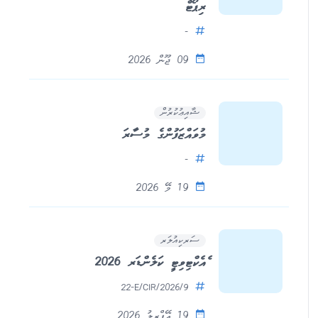
ރިޕޯޓް
-
09 ޖޫން 2026
ޝާއިޢުކުރުން
މުވައްޒަފުންގެ މުސާރަ
-
19 މޭ 2026
ސަރކިއުލަރ
ެއެކްޓިވިޓީ ކަލެންޑަރ 2026
22-E/CIR/2026/9
19 އޭޕްރީލު 2026