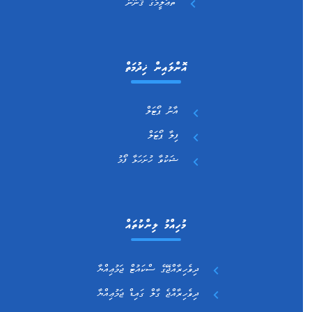
ތަޢުލީމުގެ ޤާނޫނު
އޮންލައިން ޚިދުމަތް
އާނު ޕޯޓަލް
ފިލާ ޕޯޓަލް
ޝަކުވާ ހުށަހަޅާ ފޯމު
މުހިއްމު ލިންކުތައް
ދިވެހިރާއްޖޭގެ ސްކައުޓް ޖަމުޢިއްޔާ
ދިވެހިރާއްޖެ ގާލް ގައިޑް ޖަމުޢިއްޔާ