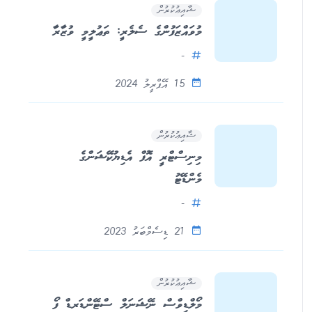
ޝާއިޢުކުރުން
މުވައްޒަފުންގެ ސެލެރީ: ތަޢުލީމީ ވުޒާރާ
-
15 އޭޕްރީލު 2024
ޝާއިޢުކުރުން
މިނިސްޓްރީ އޮފް އެޑިޔުކޭޝަންގެ
މެންޑޭޓު
-
21 ޑިސެމްބަރު 2023
ޝާއިޢުކުރުން
މޯލްޑިވްސް ނޭޝަނަލް ސްޓޭންޑަރޑް ފޯ