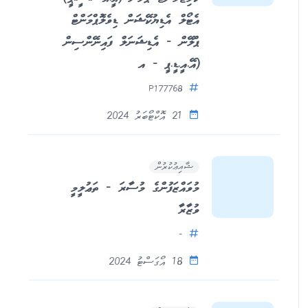
އެޓޯލް އެޑިޔުކޭޝަން ޑިވެލޮޕްމަންޓް
ޕްލޭން - އެޑިޝަނަލް ފައިނޭންސިން
(އޭ.އީ.ޑީ.ޕީ - އ
P177768
21 އޮކްޓޯބަރު 2024
ޝާއިޢުކުރުން
މުވައްޒަފުންގެ މުސާރަ - ތަޢުލީމީ
ވުޒާރާ
-
18 އޯގަސްޓު 2024