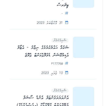
ޓީޗަރސް
-
31 އޮކްޓޯބަރު 2023
ޝާއިޢުކުރުން
ޝަކުވާ ޙައްލުކުރުމުގެ ނިޒާމު - އެޓޯލް
އެޑިޔުކޭޝަން ޑެވެލޮޕްމަންޓް ޕްރޮޖެ
P177768
10 ޖުލައި 2023
ޝާއިޢުކުރުން
އެންވަޔަރަމެންޓަލް އެންޑް ސޯޝަލް
މެނޭޖްމަންޓް ފްރޭމްވޯކް (އީއެސްއެމްއެފް)