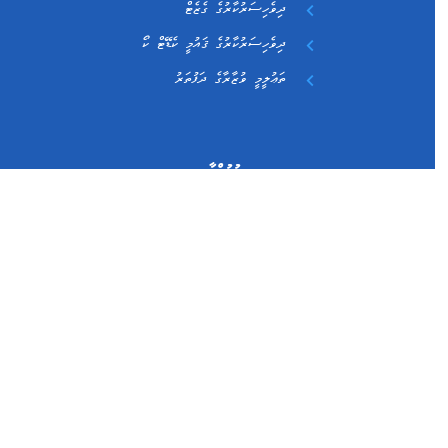
ދިވެހިސަރުކާރުގެ ގެޒެޓް
ދިވެހިސަރުކާރުގެ ޤައުމީ ކެޑޭޓް ކޯ
ތަޢުލީމީ ވުޒާރާގެ ދަފުތަރު
ގުޅުއްވާ
ވެލާނާގެ، 8 ވަނަ ފަންގިފިލާ، އަމީރު އަޙްމަދު މަގު، 20096، މާލެ، ދިވެހިރާއްޖެ
+960 3323262
admin@moe.gov.mv
ކުރީގެ ވެބްސައިޓަށް ދިއުމަށް
ފޭސްބުކް
އިންސްޓަގުރާމް
އެކްސް (ޓުވިޓަރ)